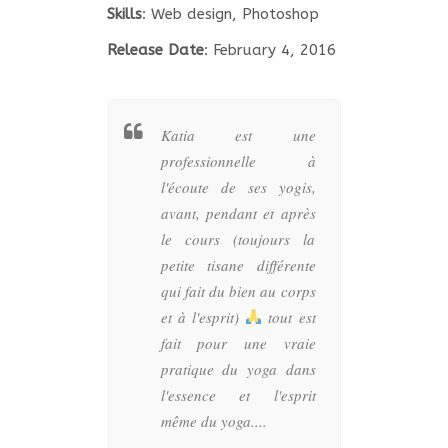
Skills
: Web design, Photoshop
Release Date
: February 4, 2016
enant que je
Katia est une
Quels 
 Yoga guidée
professionnelle à
cours 
 Sa méthode
l'écoute de ses yogis,
Katia. 
ment, basée
avant, pendant et après
ans je
, le partage,
le cours (toujours la
semaine 
ance m’a tout
petite tisane différente
Katia es
 plu, sans
qui fait du bien au corps
bienveil
toutes les
et à l'esprit)
tout est
conscie
attentions
fait pour une vraie
rayon de
les qu’elle
pratique du yoga dans
Chaqu
acun tout au
l'essence et l'esprit
permet
en fin de
même du yoga....
reboost