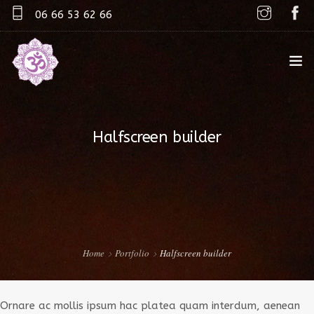
06 66 53 62 66
ACCUEIL
Halfscreen builder
KATIA
STUDIO
TARIFS
PLANNING
Home
Portfolio
Halfscreen builder
COURS À DOMICILE
Ornare ac mollis ipsum hac platea quam interdum, aenean